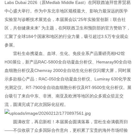
Labs Dubai 2026（原Medlab Middle East）在阿联酋迪拜世界贸易
中心盛大举行。作为中东北非地区规模最大、影响力最深远的医学
实验室与诊断技术展览会，本届展会以“25年实验室创新：联合社
区，共创健康未来” 为主题，在阿联酋卫生和预防部的官方赞助下，
汇聚了全球184个国家和地区的行业力量，吸引超过3.5万专业观众
参展。
雷杜生命携凝血、血球、生化、免疫全系产品重磅亮相H2馆
H30展位，新产品RAC-5800全自动凝血分析仪、Hemaray90全自动
血细胞分析仪及Chemray 2000全自动生化分析仪闪耀大屏，同时展
示多款核心产品：RAC-050全自动凝血分析仪、Lumiray 630化学发
光测定仪、RT-7900全自动血细胞分析仪及RT-9500生化分析仪。展
台吸引了来自中东、非洲、南亚及欧洲等地区的众多观众驻足交
流，圆满完成了此次国际化征程。
圆满收官，再启新程！本届展会圆满落幕，雷杜生命满载而归
——不仅收获了众多国际合作意向，更积累了宝贵的海外市场经验